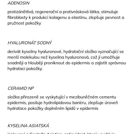
ADENOSIN
protizánětlivá, regenerační a protivrásková látka, stimuluje
fibroblasty k produkci kolagenu a elastinu, zlepšuje pevnost a
pružnost pokožky
HYALURONÁT SODNÝ
derivát kyseliny hyaluronové, hydratační složka vyznačující se
menší molekulou než kyselina hyaluronová, což jí umožňuje
snadněji a hlouběji proniknout do epidermis a zajistit správnou
hydrataci pokožky.
CERAMID NP
složka přirozeně se vyskytující v mezibuněčném cementu
epidermis, posiluje hydrolipidovou bariéru, zlepšuje úroveň
hydratace pokožky doplněním lipidů v epidermis
KYSELINA ASIATSKÁ