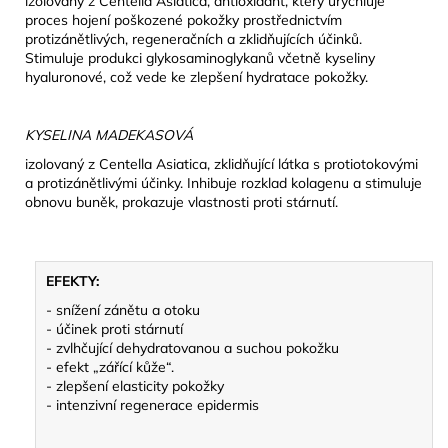
izolovaný z Centella Asiatica, antioxidant, který urychluje
proces hojení poškozené pokožky prostřednictvím
protizánětlivých, regeneračních a zklidňujících účinků.
Stimuluje produkci glykosaminoglykanů včetně kyseliny
hyaluronové, což vede ke zlepšení hydratace pokožky.
KYSELINA MADEKASOVÁ
izolovaný z Centella Asiatica, zklidňující látka s protiotokovými
a protizánětlivými účinky. Inhibuje rozklad kolagenu a stimuluje
obnovu buněk, prokazuje vlastnosti proti stárnutí.
EFEKTY:
- snížení zánětu a otoku
- účinek proti stárnutí
- zvlhčující dehydratovanou a suchou pokožku
- efekt „zářící kůže“.
- zlepšení elasticity pokožky
- intenzivní regenerace epidermis