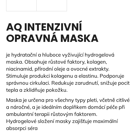
a
j
í
AQ INTENZIVNÍ
t
OPRAVNÁ MASKA
?
je hydratační a hluboce vyživující hydrogelová
maska. Obsahuje růstové faktory, kolagen,
niacinamid, přírodní oleje a ovocné extrakty.
Stimuluje produkci kolagenu a elastinu. Podporuje
HLEDAT
správnou cirkulaci. Redukuje zarudnutí, snižuje pocit
tepla a zklidňuje pokožku.
Maska je určena pro všechny typy pleti, včetně citlivé
D
a náročné, a je ideálním doplňkem domácí péče při
o
ambulantní terapii růstovým faktorem.
p
Hydrogelové složení masky zajišťuje maximální
o
absorpci séra
r