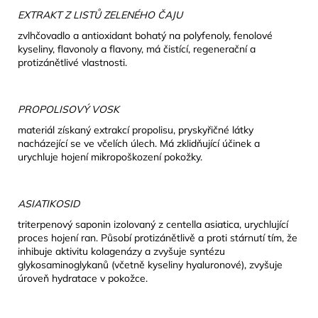
EXTRAKT Z LISTŮ ZELENÉHO ČAJU
zvlhčovadlo a antioxidant bohatý na polyfenoly, fenolové
kyseliny, flavonoly a flavony, má čistící, regenerační a
protizánětlivé vlastnosti.
PROPOLISOVÝ VOSK
materiál získaný extrakcí propolisu, pryskyřičné látky
nacházející se ve včelích úlech. Má zklidňující účinek a
urychluje hojení mikropoškození pokožky.
ASIATIKOSID
triterpenový saponin izolovaný z centella asiatica, urychlující
proces hojení ran. Působí protizánětlivě a proti stárnutí tím, že
inhibuje aktivitu kolagenázy a zvyšuje syntézu
glykosaminoglykanů (včetně kyseliny hyaluronové), zvyšuje
úroveň hydratace v pokožce.