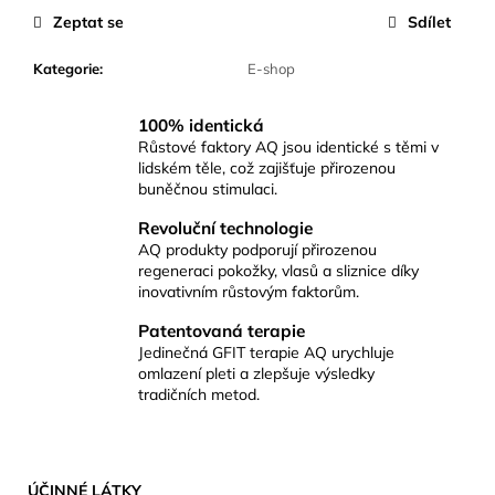
Zeptat se
Sdílet
Kategorie
:
E-shop
100% identická
Růstové faktory AQ jsou identické s těmi v
lidském těle, což zajišťuje přirozenou
buněčnou stimulaci.
Revoluční technologie
AQ produkty podporují přirozenou
regeneraci pokožky, vlasů a sliznice díky
inovativním růstovým faktorům.
Patentovaná terapie
Jedinečná GFIT terapie AQ urychluje
omlazení pleti a zlepšuje výsledky
tradičních metod.
ÚČINNÉ LÁTKY