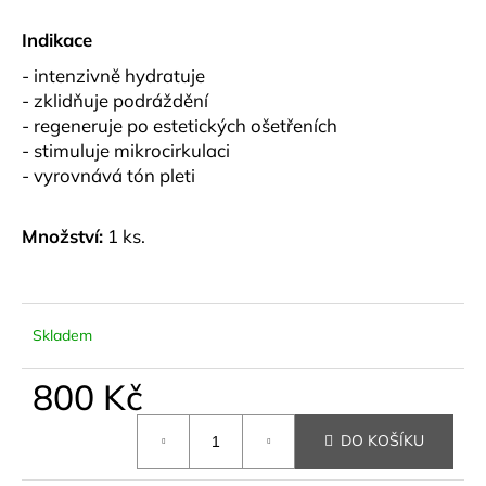
u
č
Indikace
u
j
- intenzivně hydratuje
e
- zklidňuje podráždění
m
- regeneruje po estetických ošetřeních
e
- stimuluje mikrocirkulaci
- vyrovnává tón pleti
AQ
INTENZIVNÍ
Množství:
1 ks.
OPRAVNÁ
MASKA
800
Kč
Skladem
800 Kč
Měrná
DO KOŠÍKU
cena: