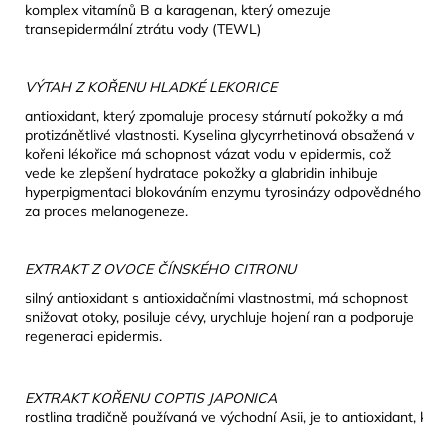
komplex vitamínů B a karagenan, který omezuje
transepidermální ztrátu vody (TEWL)
VÝTAH Z KOŘENU HLADKÉ LEKORICE
antioxidant, který zpomaluje procesy stárnutí pokožky a má
protizánětlivé vlastnosti. Kyselina glycyrrhetinová obsažená v
kořeni lékořice má schopnost vázat vodu v epidermis, což
vede ke zlepšení hydratace pokožky a glabridin inhibuje
hyperpigmentaci blokováním enzymu tyrosinázy odpovědného
za proces melanogeneze.
EXTRAKT Z OVOCE ČÍNSKÉHO CITRONU
silný antioxidant s antioxidačními vlastnostmi, má schopnost
snižovat otoky, posiluje cévy, urychluje hojení ran a podporuje
regeneraci epidermis.
rostlina tradičně používaná ve východní Asii, je to antioxidant, kter