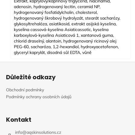
Extrakt, kaprylový/kaprinový triglycerid, niacinamid,
adenosin, hydrogenovaný lecitin, ceramid NP,
hydrogenovaný fosfatidylcholin, cholesterol,
hydrogenovaný škrobový hydrolyzát, stearát sacharózy,
glykosyltrehalóza, asiatikosid, extrakt asijská kyselina,
kyselina cassová-kyselina Asiaticassotic, kyselina
karboxylová-kyselina Asiaticová 1, xantanová guma,
chlorid draselný, alantoin, hydrogenovaný ricinový olej
PEG-60, sacharóza, 1,2-hexandiol, hydroxyacetofenon,
glyceryl kaprylát, disodná sůl EDTA, vůně
Z
á
Důležité odkazy
p
a
Obchodní podmínky
t
Podmínky ochrany osobních údajů
í
Kontakt
info
@
aqskinsolutions.cz