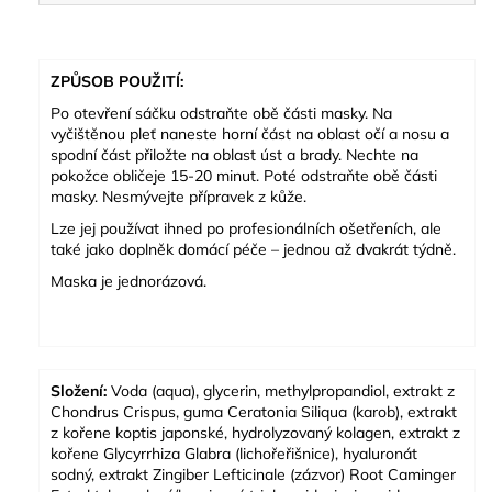
ZPŮSOB POUŽITÍ:
Po otevření sáčku odstraňte obě části masky. Na
vyčištěnou pleť naneste horní část na oblast očí a nosu a
spodní část přiložte na oblast úst a brady. Nechte na
pokožce obličeje 15-20 minut. Poté odstraňte obě části
masky. Nesmývejte přípravek z kůže.
Lze jej používat ihned po profesionálních ošetřeních, ale
také jako doplněk domácí péče – jednou až dvakrát týdně.
Maska je jednorázová.
Složení:
Voda (aqua), glycerin, methylpropandiol, extrakt z
Chondrus Crispus, guma Ceratonia Siliqua (karob), extrakt
z kořene koptis japonské, hydrolyzovaný kolagen, extrakt z
kořene Glycyrrhiza Glabra (lichořeřišnice), hyaluronát
sodný, extrakt Zingiber Lefticinale (zázvor) Root Caminger