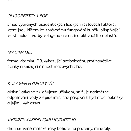
OLIGOPEPTID-1 EGF
směs vybraných bioidentických lidských růstových faktorů,
které jsou klíčem ke správnému fungování buněk, přispívající
ke stimulaci tvorby kolagenu a elastinu aktivací fibroblastů.
NIACINAMID
forma vitaminu B3, vykazující antioxidační, protizánětlivé
účinky a snižující činnost mazových žláz.
KOLAGEN HYDROLYZÁT
aktivní látka se zklidňujícím účinkem, snižuje nadměrné
odpařování vody z epidermis, což přispívá k hydrataci pokožky
a jejímu vyhlazení.
VÝTAŽEK KARDELISMU KUŘATÉHO
druh červené mořské řasy bohaté na proteiny, minerály,