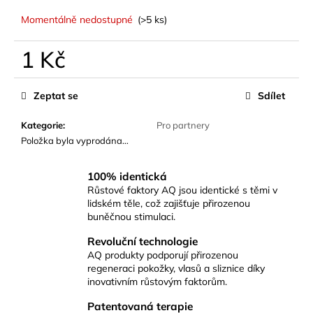
Momentálně nedostupné
(>5 ks)
1 Kč
Měrná
cena:
Zeptat se
Sdílet
Kategorie
:
Pro partnery
Položka byla vyprodána…
100% identická
Růstové faktory AQ jsou identické s těmi v
lidském těle, což zajišťuje přirozenou
buněčnou stimulaci.
Revoluční technologie
AQ produkty podporují přirozenou
regeneraci pokožky, vlasů a sliznice díky
inovativním růstovým faktorům.
Patentovaná terapie