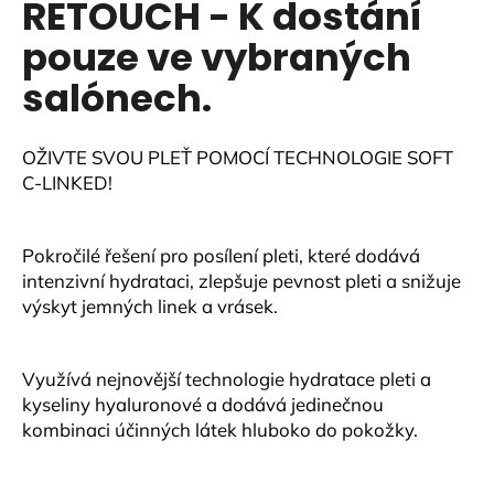
RETOUCH - K dostání
a
pouze ve vybraných
j
í
salónech.
t
?
OŽIVTE SVOU PLEŤ POMOCÍ TECHNOLOGIE SOFT
C-LINKED!
Pokročilé řešení pro posílení pleti, které dodává
HLEDAT
intenzivní hydrataci, zlepšuje pevnost pleti a snižuje
výskyt jemných linek a vrásek.
D
Využívá nejnovější technologie hydratace pleti a
o
kyseliny hyaluronové a dodává jedinečnou
p
kombinaci účinných látek hluboko do pokožky.
o
r