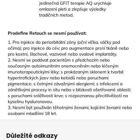
Jedinečná GFIT terapie AQ urychluje
omlazení pleti a zlepšuje výsledky
tradičních metod.
Prodefine Retouch se nesmí používat:
1. Pro injekce do periorbitální zóny (oční víčka, váčky pod
očima); pro injekce do cév; pro augmentace prsní tkáně nebo
pro kostní, šlachové, vazivové nebo svalové implantáty.
2. Nesmí se podávat pacientům s předchozím nebo
současným autoimunitním onemocněním nebo léčeným
imunoterapeutickými léky; s prokázaným sklonem k tvorbě
hypertrofických jizev nebo keloidů nebo poruchami
pigmentace; s četnými závažnými alergiemi; s infekcemi a
zánětlivými procesy in situ nebo v blízkosti ošetřované oblasti;
s poruchami srážlivosti krve; s rozpoznanou přecitlivělostí na
kyselinu hyaluronovou.
3. Nesmí být používán těhotnými ženami, kojícími ženami nebo
osobami mladšími 18 let.
Z
á
Důležité odkazy
p