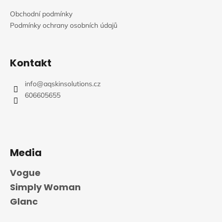
a
Obchodní podmínky
t
Podmínky ochrany osobních údajů
í
Kontakt
info
@
aqskinsolutions.cz
606605655
Media
Vogue
Simply Woman
Glanc