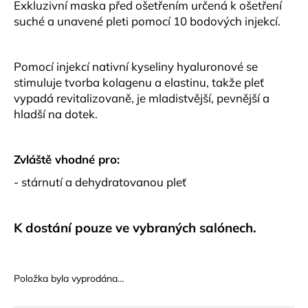
u
Exkluzivní maska před ošetřením určená k ošetření
č
suché a unavené pleti pomocí 10 bodových injekcí.
u
j
e
Pomocí injekcí nativní kyseliny hyaluronové se
m
stimuluje tvorba kolagenu a elastinu, takže pleť
e
vypadá revitalizovaně, je mladistvější, pevnější a
hladší na dotek.
AQ
OČNÍ
SÉRUM
Zvláště vhodné pro:
3
- stárnutí a dehydratovanou pleť
500
Kč
K dostání pouze ve vybraných salónech.
Položka byla vyprodána…